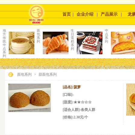
首页
|
企业介绍
|
产品展示
|
龙
地
面
生
中
方
包
日
点
传
系
蛋
系
统
列
糕
列
中
系
点
列
系
列
面包系列
>
甜面包系列
[品名]:
菠萝
[口味]:
[甜度]:
★★☆☆☆
[适合人群]:各类人群
[价格]:2.30元/个