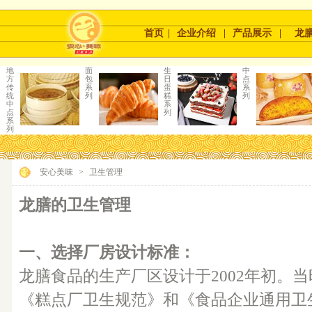
首页
|
企业介绍
|
产品展示
|
龙
地
面
生
中
方
包
日
点
传
系
蛋
系
统
列
糕
列
中
系
点
列
系
列
安心美味
>
卫生管理
龙膳的卫生管理
一、选择厂房设计标准：
龙膳食品的生产厂区设计于2002年初。
《糕点厂卫生规范》和《食品企业通用卫