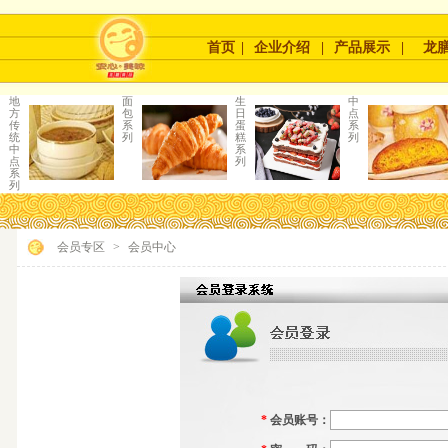
首页
|
企业介绍
|
产品展示
|
龙
地
面
生
中
方
包
日
点
传
系
蛋
系
统
列
糕
列
中
系
点
列
系
列
会员专区
>
会员中心
*
会员账号：