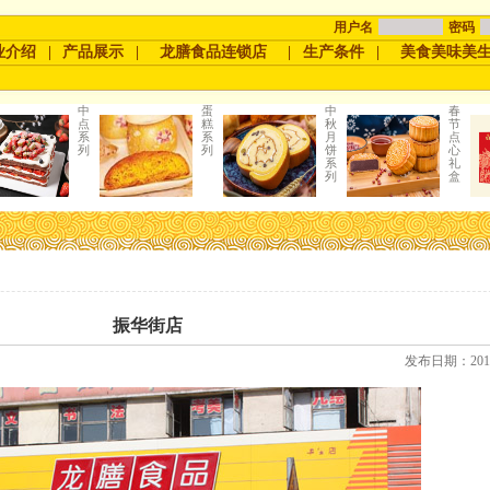
用户名
密码
业介绍
|
产品展示
|
龙膳食品连锁店
|
生产条件
|
美食美味美
中
蛋
中
春
点
糕
秋
节
系
系
月
点
列
列
饼
心
系
礼
列
盒
振华街店
发布日期：2011-