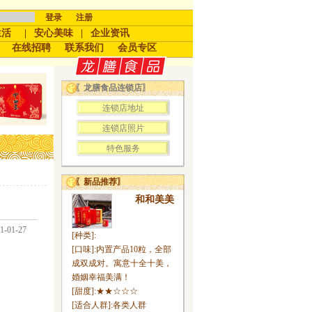
登录
注册
生活
|
安心美味
|
企业资讯
在线招聘
联系我们
会员专区
〖龙膳食品连锁店〗
连锁店地址
连锁店照片
特色服务
〖新品推荐〗
和和美美
01-27
[种类]:
[口味]:内置产品10粒，全部
成双成对。寓意十全十美，
婚姻幸福美满！
[甜度]:
★★☆☆☆
[适合人群]:各类人群