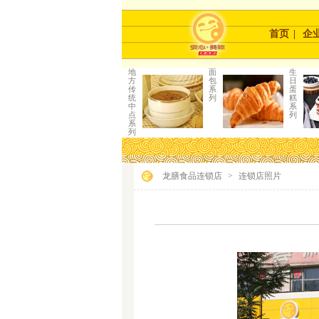
首页
|
企
地
面
生
方
包
日
传
系
蛋
统
列
糕
中
系
点
列
系
列
龙膳食品连锁店
>
连锁店照片