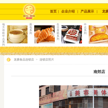
首页
|
企业介绍
|
产品展示
|
龙
地
面
生
中
方
包
日
点
传
系
蛋
系
统
列
糕
列
中
系
点
列
系
列
龙膳食品连锁店
>
连锁店照片
南郊店