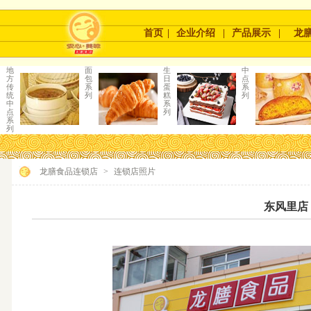
首页
|
企业介绍
|
产品展示
|
龙
地
面
生
中
方
包
日
点
传
系
蛋
系
统
列
糕
列
中
系
点
列
系
列
龙膳食品连锁店
>
连锁店照片
东风里店